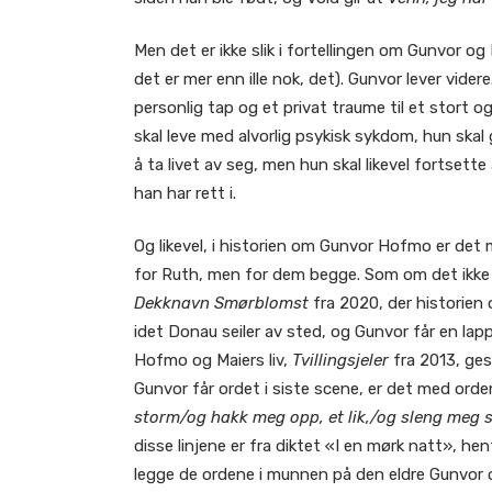
Men det er ikke slik i fortellingen om Gunvor o
det er mer enn ille nok, det). Gunvor lever videre
personlig tap og et privat traume til et stort o
skal leve med alvorlig psykisk sykdom, hun skal
å ta livet av seg, men hun skal likevel fortsette
han har rett i.
Og likevel, i historien om Gunvor Hofmo er det 
for Ruth, men for dem begge. Som om det ikke va
Dekknavn Smørblomst
fra 2020, der historien 
idet Donau seiler av sted, og Gunvor får en lap
Hofmo og Maiers liv,
Tvillingsjeler
fra 2013, ges
Gunvor får ordet i siste scene, er det med ord
storm/og hakk meg opp, et lik,/og sleng meg så
disse linjene er fra diktet «I en mørk natt», 
legge de ordene i munnen på den eldre Gunvor o