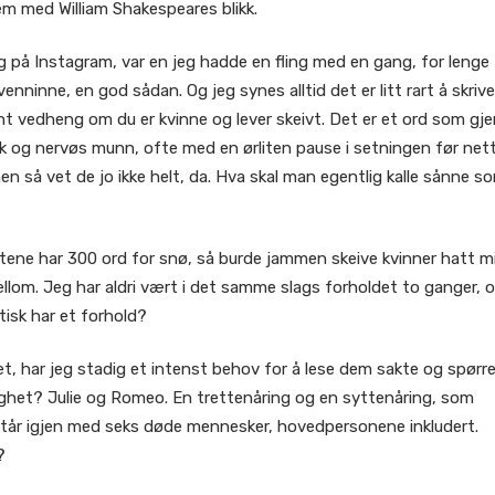
m med William Shakespeares blikk.
 på Instagram, var en jeg hadde en fling med en gang, for lenge
enninne, en god sådan. Og jeg synes alltid det er litt rart å skrive
nt vedheng om du er kvinne og lever skeivt. Det er et ord som gje
kk og nervøs munn, ofte med en ørliten pause i setningen før ne
en så vet de jo ikke helt, da. Hva skal man egentlig kalle sånne s
tene har 300 ord for snø, så burde jammen skeive kvinner hatt m
ellom. Jeg har aldri vært i det samme slags forholdet to ganger, 
tisk har et forhold?
ghet, har jeg stadig et intenst behov for å lese dem sakte og spørr
lighet? Julie og Romeo. En trettenåring og en syttenåring, som
t står igjen med seks døde mennesker, hovedpersonene inkludert.
?