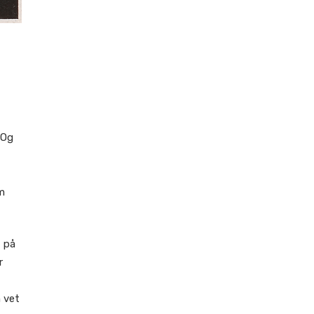
 Og
m
t på
r
n vet