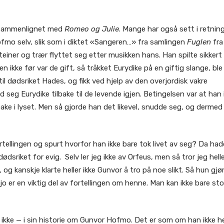
t sammenlignet med
Romeo og Julie
. Mange har også sett i retnin
fmo selv, slik som i diktet «Sangeren…» fra samlingen
Fuglen
fra
teiner og trær flyttet seg etter musikken hans. Han spilte sikkert
 ikke før var de gift, så tråkket Eurydike på en giftig slange, ble
l dødsriket Hades, og fikk ved hjelp av den overjordisk vakre
 seg Eurydike tilbake til de levende igjen. Betingelsen var at han 
ake i lyset. Men så gjorde han det likevel, snudde seg, og dermed
ortellingen og spurt hvorfor han ikke bare tok livet av seg? Da ha
dsriket for evig. Selv ler jeg ikke av Orfeus, men så tror jeg hell
og kanskje klarte heller ikke Gunvor å tro på noe slikt. Så hun gjø
jo er en viktig del av fortellingen om henne. Man kan ikke bare st
l ikke — i sin historie om Gunvor Hofmo. Det er som om han ikke h