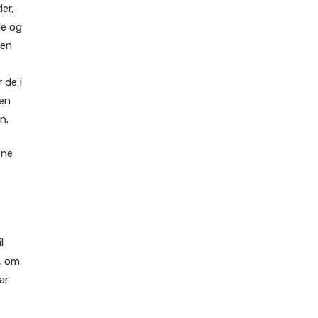
er,
de og
men
 de i
men
n.
ene
l
, om
ar