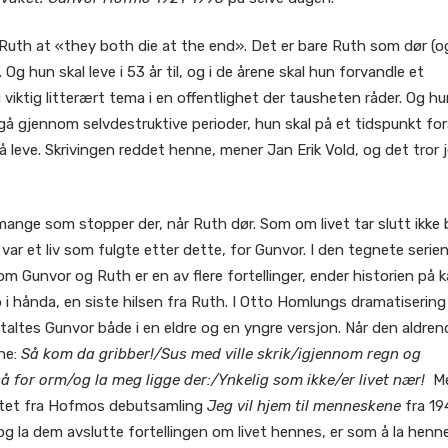
g Ruth at «they both die at the end». Det er bare Ruth som dør (o
. Og hun skal leve i 53 år til, og i de årene skal hun forvandle et
g viktig litterært tema i en offentlighet der tausheten råder. Og h
 gå gjennom selvdestruktive perioder, hun skal på et tidspunkt fo
 å leve. Skrivingen reddet henne, mener Jan Erik Vold, og det tror 
mange som stopper der, når Ruth dør. Som om livet tar slutt ikke 
r et liv som fulgte etter dette, for Gunvor. I den tegnete serie
om Gunvor og Ruth er en av flere fortellinger, ender historien på k
p i hånda, en siste hilsen fra Ruth. I Otto Homlungs dramatisering
taltes Gunvor både i en eldre og en yngre versjon. Når den aldren
ene:
Så kom da gribber!/Sus med ville skrik/igjennom regn og
 for orm/og la meg ligge der:/Ynkelig som ikke/er livet nær!
M
hentet fra Hofmos debutsamling
Jeg vil hjem til menneskene
fra 19
g la dem avslutte fortellingen om livet hennes, er som å la henn