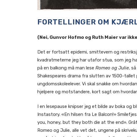
FORTELLINGER OM KJÆR
(Nei, Gunvor Hofmo og Ruth Maier var ikk
Det er fortsatt epidemi, smittevern og restriks
kvadratmeterne jeg har utafor stua, som jeg ha
på en balkong må man lese
Romeo og Julie
, så
Shakespeares drama fra slutten av 1500-tallet 
ungdomsskoleelever. Vi skal snakke om hvordan 
hjelpere og motstandere, kort sagt om hvordan 
I en lesepause knipser jeg et bilde av boka og b
Instastory. «En hilsen fra Le Balcon!» Smilefje
you, honey, but they both die at the end». Gråte
Romeo og Julie, alle vet det, ungene på skrivek