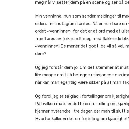
meg når vi setter dem på en scene og ser på de
Min venninne, hun som sender meldinger til meg
siden, før Instagram fantes. Nå er hun bare en v
ordet «venninne», for det er et ord med et ulle
framføres av folk rundt meg med flakkende bli
«venninne». De mener det godt, de vil så vel, m
dere?
Og jeg forstår dem jo. Om det stemmer at inuit
like mange ord til å betegne relasjonene oss im
når kan man egentlig være sikker på at man fak
Og fordi jeg er så glad i fortellinger om kjærli
På hvilken måte er dette en fortelling om kjær
kjenner hverandre i tre dager, der man til slut
Hvorfor kaller vi det en fortelling om kjærlighet