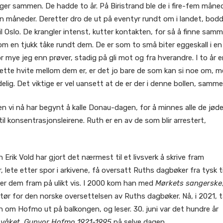
er sammen. De hadde to år. På Biristrand ble de i fire-fem måned
oen måneder. Deretter dro de ut på eventyr rundt om i landet, bod
il Oslo. De krangler intenst, kutter kontakten, for så å finne sam
som en tjukk tåke rundt dem. De er som to små biter eggeskall i en
r mye jeg enn prøver, stadig på gli mot og fra hverandre. I to år er
tte hvite mellom dem er, er det jo bare de som kan si noe om, 
ydelig. Det viktige er vel uansett at de er der i denne bollen, samme
 vi nå har begynt å kalle Donau-dagen, for å minnes alle de jød
 konsentrasjonsleirene. Ruth er en av de som blir arrestert,
Erik Vold har gjort det nærmest til et livsverk å skrive fram
, lete etter spor i arkivene, få oversatt Ruths dagbøker fra tysk ti
ter dem fram på ulikt vis. I 2000 kom han med
Mørkets sangerske
tør for den norske oversettelsen av Ruths dagbøker. Nå, i 2021, t
 om Hofmo ut på balkongen, og leser. 30. juni var det hundre år
r våket. Gunvor Hofmo 1921-1995
på selve dagen.