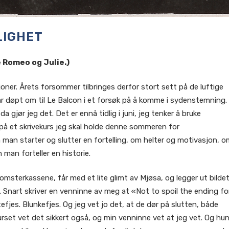
LIGHET
e Romeo og Julie.)
joner. Årets forsommer tilbringes derfor stort sett på de luftige
r døpt om til Le Balcon i et forsøk på å komme i sydenstemning.
 da gjør jeg det. Det er ennå tidlig i juni, jeg tenker å bruke
på et skrivekurs jeg skal holde denne sommeren for
man starter og slutter en fortelling, om helter og motivasjon, o
man forteller en historie.
lomsterkassene, får med et lite glimt av Mjøsa, og legger ut bilde
s. Snart skriver en venninne av meg at «Not to spoil the ending fo
fjes. Blunkefjes. Og jeg vet jo det, at de dør på slutten, både
urset vet det sikkert også, og min venninne vet at jeg vet. Og hu