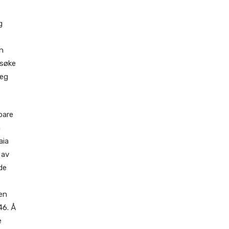
g
un
rsøke
jeg
bare
n
aia
 av
de
en
46. Å
e