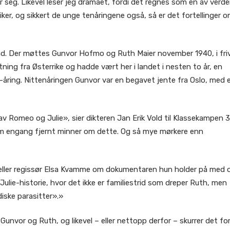
er seg. Likevel leser jeg dramaet, fordi det regnes som en av verd
liker, og sikkert de unge tenåringene også, så er det fortellinger 
and. Der møttes Gunvor Hofmo og Ruth Maier november 1940, i frivi
ktning fra Østerrike og hadde vært her i landet i nesten to år, en
21-åring. Nittenåringen Gunvor var en begavet jente fra Oslo, med 
 Romeo og Julie», sier dikteren Jan Erik Vold til Klassekampen 3
r som engang fjernt minner om dette. Og så mye mørkere enn
orteller regissør Elsa Kvamme om dokumentaren hun holder på med
lie-historie, hvor det ikke er familiestrid som dreper Ruth, men
iske parasitter».»
Gunvor og Ruth, og likevel – eller nettopp derfor – skurrer det fo