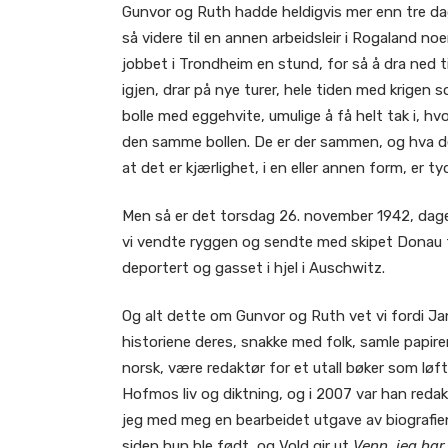
Gunvor og Ruth hadde heldigvis mer enn tre dag
så videre til en annen arbeidsleir i Rogaland n
jobbet i Trondheim en stund, for så å dra ned t
igjen, drar på nye turer, hele tiden med krigen 
bolle med eggehvite, umulige å få helt tak i, hvo
den samme bollen. De er der sammen, og hva de
at det er kjærlighet, i en eller annen form, er t
Men så er det torsdag 26. november 1942, dagen
vi vendte ryggen og sendte med skipet Donau til
deportert og gasset i hjel i Auschwitz.
Og alt dette om Gunvor og Ruth vet vi fordi Jan 
historiene deres, snakke med folk, samle papirer
norsk, være redaktør for et utall bøker som løf
Hofmos liv og diktning, og i 2007 var han redak
jeg med meg en bearbeidet utgave av biografien
siden hun ble født, og Vold gir ut
Venn, jeg ha