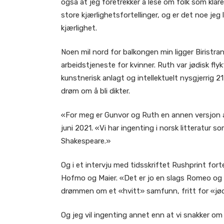
også at jeg foretrekker å lese om folk som klar
store kjærlighetsfortellinger, og er det noe jeg 
kjærlighet.
Noen mil nord for balkongen min ligger Biristr
arbeidstjeneste for kvinner. Ruth var jødisk fly
kunstnerisk anlagt og intellektuelt nysgjerrig 
drøm om å bli dikter.
«For meg er Gunvor og Ruth en annen versjon av
juni 2021. «Vi har ingenting i norsk litteratu
Shakespeare.»
Og i et intervju med tidsskriftet Rushprint f
Hofmo og Maier. «Det er jo en slags Romeo og Ju
drømmen om et «hvitt» samfunn, fritt for «jød
Og jeg vil ingenting annet enn at vi snakker om 