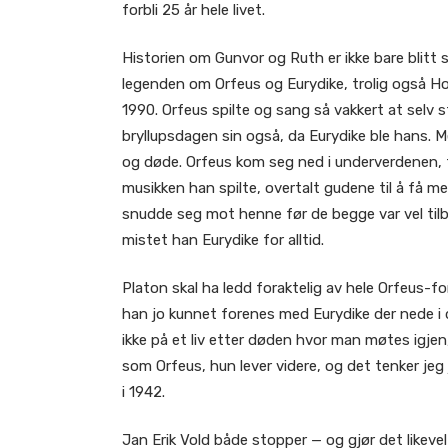
forbli 25 år hele livet.
Historien om Gunvor og Ruth er ikke bare blit
legenden om Orfeus og Eurydike, trolig også Ho
1990. Orfeus spilte og sang så vakkert at selv s
bryllupsdagen sin også, da Eurydike ble hans. Men
og døde. Orfeus kom seg ned i underverdenen, ti
musikken han spilte, overtalt gudene til å få med
snudde seg mot henne før de begge var vel tilb
mistet han Eurydike for alltid.
Platon skal ha ledd foraktelig av hele Orfeus-f
han jo kunnet forenes med Eurydike der nede i dø
ikke på et liv etter døden hvor man møtes igjen, 
som Orfeus, hun lever videre, og det tenker jeg 
i 1942.
Jan Erik Vold både stopper — og gjør det likeve