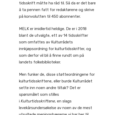
tidsskrift måtte ha råd til. Så da er det bare
å ta pennen fatt for redaktørene og skrive
på konvolutten til 450 abonnenter.
MELK er imidlertid heldige. De er i 2018
blant de utvalgte, ett av 14 tidsskrifter
som omfattes av Kulturrådets
innkjøpsordning for kulturtidsskrifter, og
som derfor vil bli å finne rundt om på
landets folkebiblioteker.
Men funker de, disse støtteordningene for
kulturtidsskriftene, eller burde Kulturrådet
sette inn noen andre tiltak? Det er
spørsmålet som stilles
i
Kulturtidsskriftene
, en slags
levekårsundersøkelse av noen av de mest
utsultede meningsbærerne vi har her til