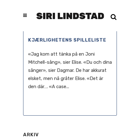
KJÆRLIGHETENS SPILLELISTE
«Jag kom att tänka på en Joni
Mitchell-sång», sier Elise. «Du och dina
sånger», sier Dagmar. De har akkurat
elsket, men nå gråter Elise. «Det är
den där…. «A case...
03 mars, 2021
ARKIV