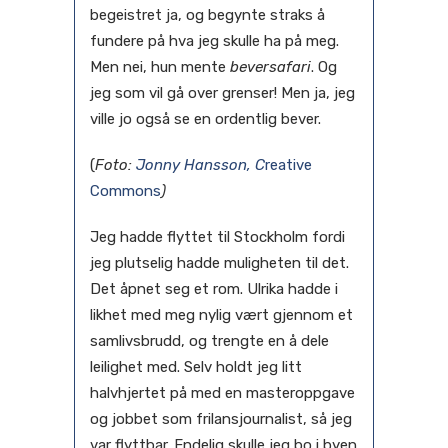
begeistret ja, og begynte straks å
fundere på hva jeg skulle ha på meg.
Men nei, hun mente
beversafari
. Og
jeg som vil gå over grenser! Men ja, jeg
ville jo også se en ordentlig bever.
(
Foto:
Jonny Hansson, C
reative
Commons
)
Jeg hadde flyttet til Stockholm fordi
jeg plutselig hadde muligheten til det.
Det åpnet seg et rom. Ulrika hadde i
likhet med meg nylig vært gjennom et
samlivsbrudd, og trengte en å dele
leilighet med. Selv holdt jeg litt
halvhjertet på med en masteroppgave
og jobbet som frilansjournalist, så jeg
var flyttbar. Endelig skulle jeg bo i byen