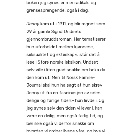
boken jeg synes er mer radikale og
grensesprengende, også i dag.
Jenny
kom ut i 1911, og blir regnet som
29 år gamle Sigrid Undsets
gjennombruddsroman. Her tematiserer
hun «forholdet mellom kjønnene,
seksualitet og ekteskap», står det å
lese i Store norske leksikon. Undset
selv ville i liten grad snakke om boka da
den kom ut. Men til Norsk Familie-
Journal skal hun ha sagt at hun skrev
Jenny ut fra en fascinasjon av «den
deilige og farlige tiden» hun levde i. Og
jeg synes selv den tiden vi lever i, kan
være en deilig, men også farlig tid, og
bør ikke også vi derfor snakke om
hvordan vi ordner livene våre, og hva vi