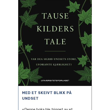
MED ET SKEIVT BLIKK PÅ
UNDSET
«Denne boka ble trigget av et