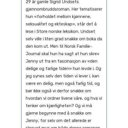
29 år gamle Sigrid Undsets
gjennombruddsroman. Her tematiserer
hun «forholdet mellom kjønnene,
seksualitet og ekteskap», står det å
lese i Store norske leksikon. Undset
selv ville i liten grad snakke om boka da
den kom ut. Men til Norsk Familie-
Journal skal hun ha sagt at hun skrev
Jenny ut fra en fascinasjon av «den
deilige og farlige tiden» hun levde i. Og
jeg synes selv den tiden vi lever i, kan
være en deilig, men også farlig tid, og
bør ikke også vi derfor snakke om
hvordan vi ordner livene våre, og hva vi
tenker om kjærligheten? Og vi må
gjerne begynne med å snakke om
Jenny
, for selv om det allerede er
skrevet mye om både denne romanen