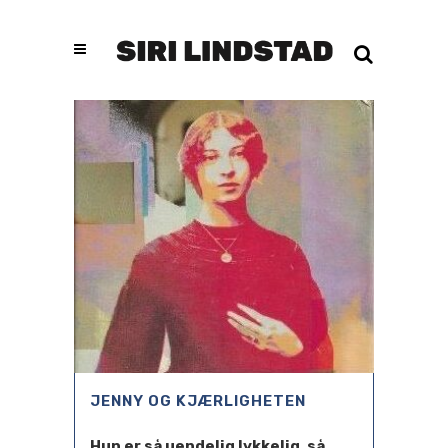
JENNY OG KJÆRLIGHETEN
Hun er så uendelig lykkelig, så