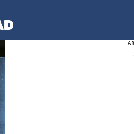
AR
Ark