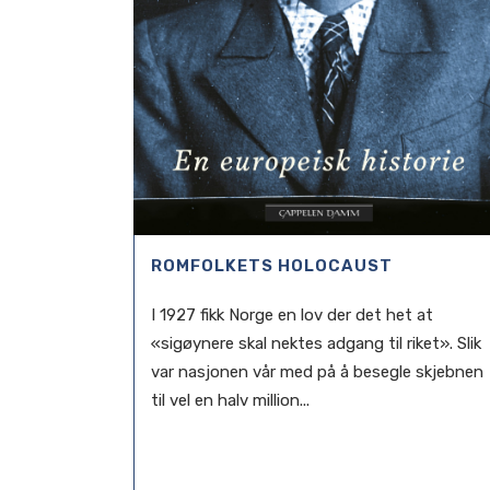
ROMFOLKETS HOLOCAUST
I 1927 fikk Norge en lov der det het at
«sigøynere skal nektes adgang til riket». Slik
var nasjonen vår med på å besegle skjebnen
til vel en halv million...
30 april, 2021