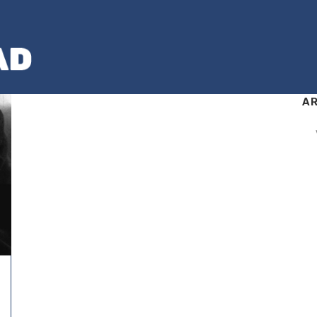
AR
Ark