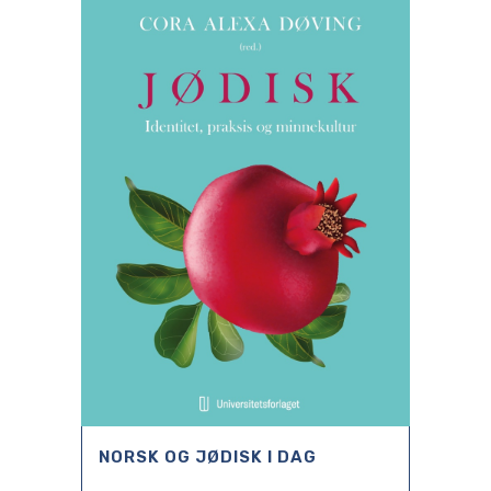
NORSK OG JØDISK I DAG