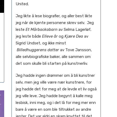
United.
Jeg likte å lese biografier, og aller best likte
jeg når de kjente personene skrev selv. Jeg
leste
Et Mårbackabarn
av Selma Lagerløf,
jeg leste både
Elleve år
og
Kjære Dea
av
Sigrid Undset, og ikke minst
Billedhuggerens datter
av Tove Jansson,
alle selvbiografiske bøker, alle sammen om
det som skulle bli starten på kunstnerliv.
Jeg hadde ingen drømmer om å bli kunstner
selv, men jeg ville være nær kunstnere, for
jeg hadde det for meg at de levde et liv også
jeg ville leve. Jeg hadde begynt å kalle meg
lesbisk, inni meg, og i det lå for meg mer enn
bare å være en som ble tiltrukket av andre
jenter. Det var aldri en skam knyttet til det