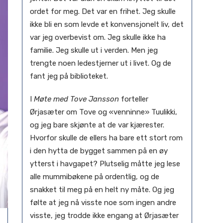
ordet for meg. Det var en frihet. Jeg skulle
ikke bli en som levde et konvensjonelt liv, det
var jeg overbevist om. Jeg skulle ikke ha
familie. Jeg skulle ut i verden. Men jeg
trengte noen ledestjerner ut i livet. Og de
fant jeg på biblioteket.
I
Møte med Tove Jansson
forteller
Ørjasæter om Tove og «venninne» Tuulikki,
og jeg bare skjønte at de var kjærester.
Hvorfor skulle de ellers ha bare ett stort rom
i den hytta de bygget sammen på en øy
ytterst i havgapet? Plutselig måtte jeg lese
alle mummibøkene på ordentlig, og de
snakket til meg på en helt ny måte. Og jeg
følte at jeg nå visste noe som ingen andre
visste, jeg trodde ikke engang at Ørjasæter