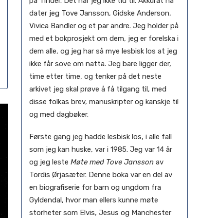
på Tinder. Det har jeg ikke tid til. Akkurat nå
dater jeg Tove Jansson, Gidske Anderson,
Vivica Bandler og et par andre. Jeg holder på
med et bokprosjekt om dem, jeg er forelska i
dem alle, og jeg har så mye lesbisk los at jeg
ikke får sove om natta. Jeg bare ligger der,
time etter time, og tenker på det neste
arkivet jeg skal prøve å få tilgang til, med
disse folkas brev, manuskripter og kanskje til
og med dagbøker.
Første gang jeg hadde lesbisk los, i alle fall
som jeg kan huske, var i 1985. Jeg var 14 år
og jeg leste
Møte med Tove Jansson
av
Tordis Ørjasæter. Denne boka var en del av
en biografiserie for barn og ungdom fra
Gyldendal, hvor man ellers kunne møte
storheter som Elvis, Jesus og Manchester