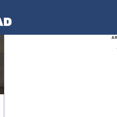
AR
Ark