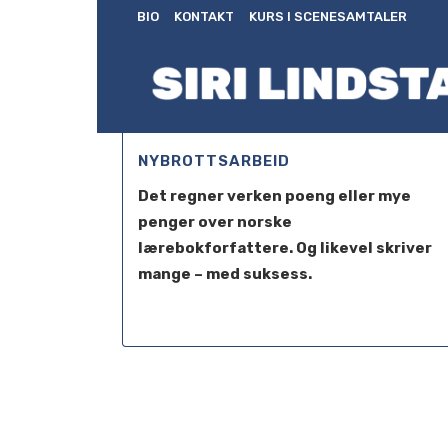
BIO
KONTAKT
KURS I SCENESAMTALER
NYBROTTSARBEID
Det regner verken poeng eller mye
penger over norske
lærebokforfattere. Og likevel skriver
mange – med suksess.
15 februari, 2011