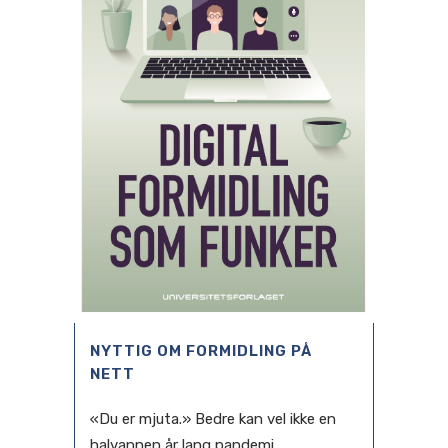
NYTTIG OM FORMIDLING PÅ
NETT
«Du er mjuta.» Bedre kan vel ikke en
halvannen år lang pandemi