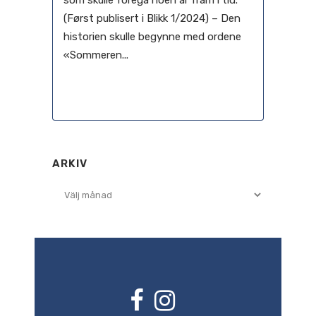
som skulle foregå noen år fram i tid.
(Først publisert i Blikk 1/2024) – Den
historien skulle begynne med ordene
«Sommeren...
20 februari, 2024
ARKIV
Arkiv