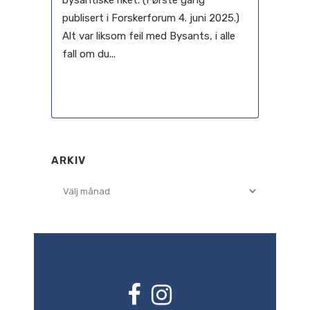
bysantiske riket. (Første gang
publisert i Forskerforum 4. juni 2025.)
Alt var liksom feil med Bysants, i alle
fall om du...
04 juni, 2025
ARKIV
Arkiv